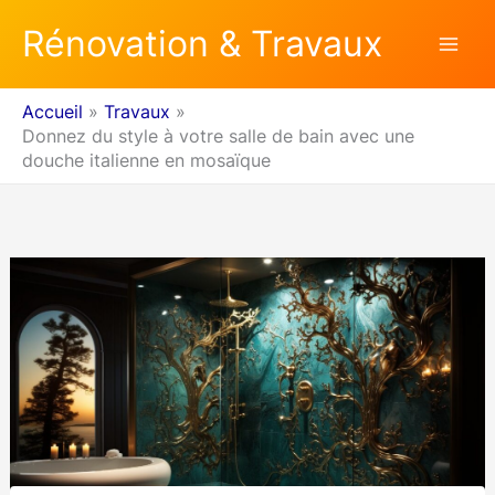
Aller
Rénovation & Travaux
au
contenu
Accueil
Travaux
Donnez du style à votre salle de bain avec une
douche italienne en mosaïque