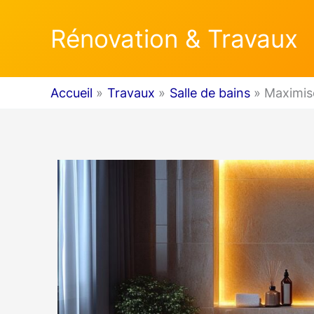
Aller
Rénovation & Travaux
au
contenu
Accueil
Travaux
Salle de bains
Maximise