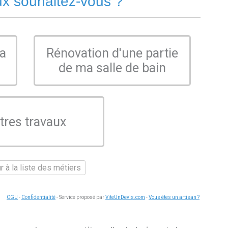
ux souhaitez-vous ?
ma
Rénovation d'une partie
de ma salle de bain
tres travaux
 à la liste des métiers
CGU
-
Confidentialité
- Service proposé par
ViteUnDevis.com
-
Vous êtes un artisan ?