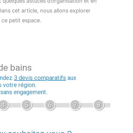
 quelques astuces d’organisation et en
ans cet article, nous allons explorer
 ce petit espace.
 de bains
andez
3 devis comparatifs
aux
 votre région.
t sans engagement.
4
5
6
7
8