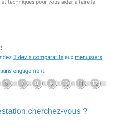
 et techniques pour vous aider à faire le
e
andez
3 devis comparatifs
aux
menuisiers
t sans engagement.
6
7
8
9
10
11
12
estation cherchez-vous ?