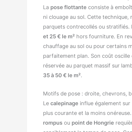
La
pose flottante
consiste à emboît
ni clouage au sol. Cette technique, 
parquets contrecollés ou stratifiés
et 25 € le m²
hors fourniture. En re
chauffage au sol ou pour certains m
parfaitement plan. Son coût oscille
réservée au parquet massif sur lamb
35 à 50 € le m²
.
Motifs de pose : droite, chevrons,
Le
calepinage
influe également sur l
plus courante et la moins onéreuse.
rompus
ou
point de Hongrie
requiè