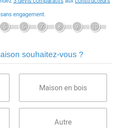
andez
3 devis comparatifs
aux
constructeurs
t sans engagement.
5
6
7
8
9
10
aison souhaitez-vous ?
Maison en bois
Autre