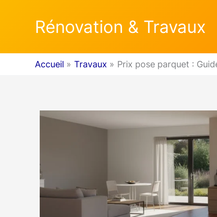
Aller
Rénovation & Travaux
au
contenu
Accueil
Travaux
Prix pose parquet : Guid