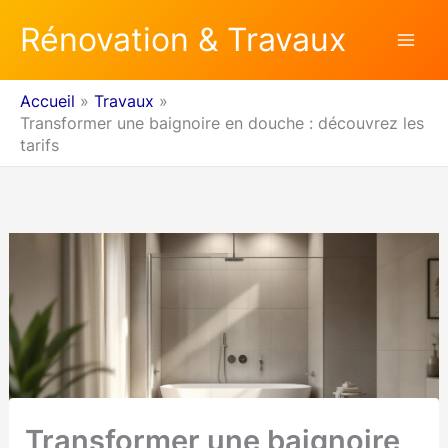
Aller
Rénovation & Travaux
au
contenu
Accueil
Travaux
Transformer une baignoire en douche : découvrez les
tarifs
Transformer une baignoire